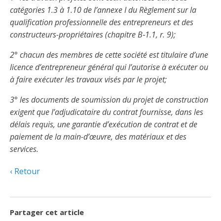
Taux horaires de référence pour des travaux
Perfectionnement de la main-d’œuvre
Admission à la CMEQ
catégories 1.3 à 1.10 de l’annexe I du Règlement sur la
Rapports et documentation
d’électricité en construction
Documents de référence
qualification professionnelle des entrepreneurs et des
Mars, mois de la formation
Rapports annuels de la CMEQ
constructeurs-propriétaires (chapitre B‑1.1, r. 9);
Attention : Licence obligatoire
Identification des véhicules et des documents
Ressources informationnelles
Logos formation continue
2° chacun des membres de cette société est titulaire d’une
Lois et règlements
Mention Mixité
licence d’entrepreneur général qui l’autorise à exécuter ou
Taux horaires de référence pour des travaux
Calendriers d'examen
d’électricité en construction
à faire exécuter les travaux visés par le projet;
Logo et normes graphiques
Formations continue obligatoire
Formulaires, guides et autres documents
3° les documents de soumission du projet de construction
Outils pratiques
Tarifs et contre-tarifs douaniers
informatifs
exigent que l’adjudicataire du contrat fournisse, dans les
Obligation de formation des répondants
Annonces et publications
Déposer une plainte
délais requis, une garantie d’exécution de contrat et de
Foire aux questions sur la qualification
paiement de la main-d’œuvre, des matériaux et des
professionnelle
Suivre et déclarer ses heures de formations
Outils pratiques
Annonceurs (trousse médias)
Outils contre les tactiques illégales
services.
Outils et calculateurs
Service Démarrer une entreprise
Vidéos sur la formation continue obligatoire (FCO)
Ce
Actualités
Retour
Outils pour votre sécurité électrique
lien
Qui fait quoi?
s’ouvrira
Foire aux questions obligation de formation des
Événements
dans
Inspection des travaux électriques
répondants
une
Partager cet article
Petites annonces
nouvelle