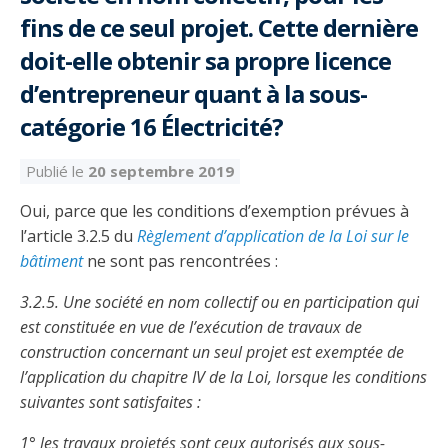
Découvrir l’espace Grand public
Découvrir l’espace Entrepreneurs électriciens
Découvrir l’espace Devenir entrepreneur
Découvrir l’espace La CMEQ
Découvrir l’espace Formation continue
fins de ce seul projet. Cette dernière
doit-elle obtenir sa propre licence
d’entrepreneur quant à la sous-
Découvrez notre campagne de
Découvrir l'espace Entrepreneurs
Découvrir l'espace Devenir
Découvrir l'espace La CMEQ
Découvrir l'espace Formation continue
sensibilisation
électriciens
entrepreneur
catégorie 16 Électricité?
Publié le
20 septembre 2019
Trouver un entrepreneur
Hydro-Québec
Service Démarrer une entreprise
Déclarer mes heures de FCO
Ce
Ce
Ce
À propos de la CMEQ
lien
lien
lien
Oui, parce que les conditions d’exemption prévues à
s’ouvrira
s’ouvrira
s’ouvrira
l’article 3.2.5 du
Règlement d’application de la Loi sur le
Mission et historique
dans
dans
dans
bâtiment
ne sont pas rencontrées :
Déposer une plainte
Quiz de la semaine
Centre d'expertise et de formation
une
une
une
Documents
nouvelle
nouvelle
nouvelle
Instances décisionnelles
3.2.5. Une société en nom collectif ou en participation qui
fenêtre
fenêtre
fenêtre
Formulaires, guides et autres documents
est constituée en vue de l’exécution de travaux de
Avantages et privilèges
informatifs
Comités de la CMEQ
construction concernant un seul projet est exemptée de
pour les membres
Faire affaire avec un maître électricien
À propos
l’application du chapitre IV de la Loi, lorsque les conditions
Demande de délivrance ou de modification d’une
Le personnel de la CMEQ
Comment choisir un entrepreneur électricien
Offre de formation de la CMEQ
suivantes sont satisfaites :
licence d’entrepreneur
Ressources informationnelles
1° les travaux projetés sont ceux autorisés aux sous-