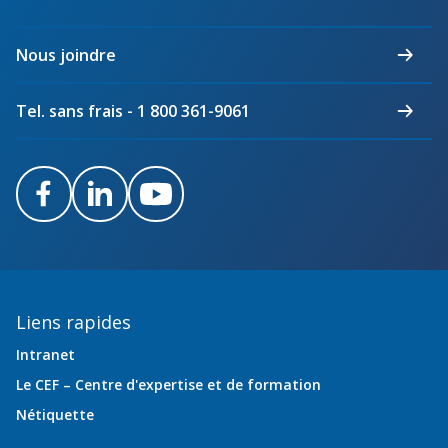
électriciens
du
Nous joindre
Québec
Tel. sans frais - 1 800 361-9061
Facebook
LinkedIn
Youtube
Liens rapides
Intranet
Le CEF – Centre d'expertise et de formation
Nétiquette