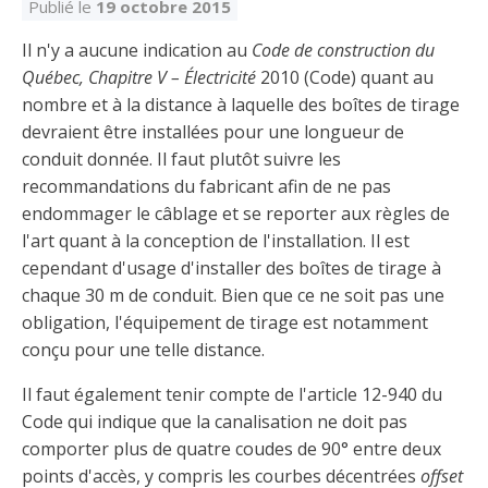
Découvrir l’espace Grand public
Découvrir l’espace Entrepreneurs électriciens
Découvrir l’espace Devenir entrepreneur
Découvrir l’espace La CMEQ
Découvrir l’espace Formation continue
Publié le
19 octobre 2015
Il n'y a aucune indication au
Code de construction du
Québec, Chapitre V – Électricité
2010 (Code) quant au
Découvrez notre campagne de
Découvrir l'espace Entrepreneurs
Découvrir l'espace Devenir
nombre et à la distance à laquelle des boîtes de tirage
Découvrir l'espace La CMEQ
Découvrir l'espace Formation continue
sensibilisation
électriciens
entrepreneur
devraient être installées pour une longueur de
conduit donnée. Il faut plutôt suivre les
recommandations du fabricant afin de ne pas
Trouver un entrepreneur
Hydro-Québec
Service Démarrer une entreprise
Déclarer mes heures de FCO
Ce
Ce
Ce
À propos de la CMEQ
endommager le câblage et se reporter aux règles de
lien
lien
lien
l'art quant à la conception de l'installation. Il est
s’ouvrira
s’ouvrira
s’ouvrira
Mission et historique
cependant d'usage d'installer des boîtes de tirage à
dans
dans
dans
Déposer une plainte
Quiz de la semaine
Centre d'expertise et de formation
une
une
une
chaque 30 m de conduit. Bien que ce ne soit pas une
Documents
nouvelle
nouvelle
nouvelle
Instances décisionnelles
obligation, l'équipement de tirage est notamment
fenêtre
fenêtre
fenêtre
conçu pour une telle distance.
Formulaires, guides et autres documents
Avantages et privilèges
informatifs
Comités de la CMEQ
pour les membres
Faire affaire avec un maître électricien
À propos
Il faut également tenir compte de l'article 12-940 du
Code qui indique que la canalisation ne doit pas
Demande de délivrance ou de modification d’une
Le personnel de la CMEQ
Comment choisir un entrepreneur électricien
Offre de formation de la CMEQ
comporter plus de quatre coudes de 90° entre deux
licence d’entrepreneur
Ressources informationnelles
points d'accès, y compris les courbes décentrées
offset