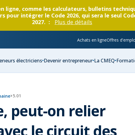
en ligne, comme les calculateurs, bulletins techni
s pour intégrer le Code 2026, qui sera le seul Cod
2027. :
Plus de détails
Achats en ligne
Offres d'emplo
eneurs électriciens
Devenir entrepreneur
La CMEQ
Formati
5.01
maine
, peut-on relier
vec le circuit des