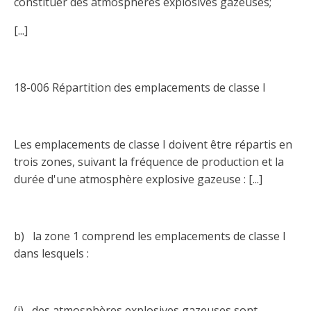
Abonnement – E2Q, FLASH INFO et autres
constituer des atmosphères explosives gazeuses;
fenêtre
Lois et conseils
Dispensateurs de formations
Publications
[...]
Travaux bénévoles d'électricité
Dispensateurs de formations
Partenariats
18-006 Répartition des emplacements de classe I
Inondations
Demande de validation d’un dispensateur
Avantages et privilèges pour les membres
Sinistre
Demande de reconnaissance d’une formation
Les emplacements de classe I doivent être répartis en
Le programme d'épargne collectif des fonds
d'investissement CORMEL | SÉCURE
trois zones, suivant la fréquence de production et la
Lois et règlements
durée d'une atmosphère explosive gazeuse : [...]
H-Q, Telus et autres partenaires
Condamnations pour exercice illégal
b) la zone 1 comprend les emplacements de classe I
dans lesquels :
(i) des atmosphères explosives gazeuses sont