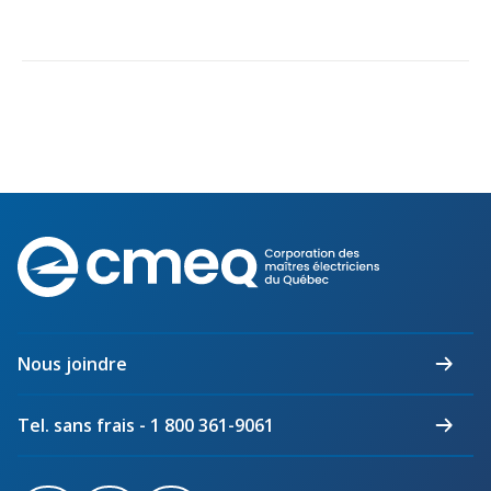
Corporation
des
maîtres
électriciens
du
Nous joindre
Québec
Tel. sans frais - 1 800 361-9061