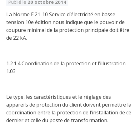
Découvrir l’espace Grand public
Découvrir l’espace Entrepreneurs électriciens
Découvrir l’espace Devenir entrepreneur
Découvrir l’espace La CMEQ
Découvrir l’espace Formation continue
Publié le
20 octobre 2014
La Norme E.21-10 Service d’électricité en basse
tension 10e édition nous indique que le pouvoir de
Découvrez notre campagne de
Découvrir l'espace Entrepreneurs
Découvrir l'espace Devenir
coupure minimal de la protection principale doit être
Découvrir l'espace La CMEQ
Découvrir l'espace Formation continue
sensibilisation
électriciens
entrepreneur
de 22 kA.
Trouver un entrepreneur
Hydro-Québec
Service Démarrer une entreprise
Déclarer mes heures de FCO
Ce
Ce
Ce
À propos de la CMEQ
1.2.1.4 Coordination de la protection et l’illustration
lien
lien
lien
1.03
s’ouvrira
s’ouvrira
s’ouvrira
Mission et historique
dans
dans
dans
Déposer une plainte
Quiz de la semaine
Centre d'expertise et de formation
une
une
une
Documents
nouvelle
nouvelle
nouvelle
Instances décisionnelles
fenêtre
fenêtre
fenêtre
Le type, les caractéristiques et le réglage des
Formulaires, guides et autres documents
Avantages et privilèges
appareils de protection du client doivent permettre la
informatifs
Comités de la CMEQ
pour les membres
Faire affaire avec un maître électricien
À propos
coordination entre la protection de l’installation de ce
dernier et celle du poste de transformation.
Demande de délivrance ou de modification d’une
Le personnel de la CMEQ
Comment choisir un entrepreneur électricien
Offre de formation de la CMEQ
licence d’entrepreneur
Ressources informationnelles