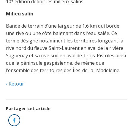
e
Découvrir l’espace Grand public
Découvrir l’espace Entrepreneurs électriciens
Découvrir l’espace Devenir entrepreneur
Découvrir l’espace La CMEQ
Découvrir l’espace Formation continue
10
édition définit les milieux salins.
Milieu salin
Bande de terrain d’une largeur de 1,6 km qui borde
Découvrez notre campagne de
Découvrir l'espace Entrepreneurs
Découvrir l'espace Devenir
Découvrir l'espace La CMEQ
Découvrir l'espace Formation continue
une rive ou une côte baignant dans l’eau salée. Ce
sensibilisation
électriciens
entrepreneur
terme désigne notamment les territoires longeant la
rive nord du fleuve Saint-Laurent en aval de la rivière
Trouver un entrepreneur
Hydro-Québec
Service Démarrer une entreprise
Déclarer mes heures de FCO
Saguenay et sa rive sud en aval de Trois-Pistoles ainsi
Ce
Ce
Ce
À propos de la CMEQ
lien
lien
lien
que la péninsule gaspésienne, de même que
s’ouvrira
s’ouvrira
s’ouvrira
l’ensemble des territoires des Îles-de-la- Madeleine.
Mission et historique
dans
dans
dans
Déposer une plainte
Quiz de la semaine
Centre d'expertise et de formation
une
une
une
Documents
Retour
nouvelle
nouvelle
nouvelle
Instances décisionnelles
fenêtre
fenêtre
fenêtre
Formulaires, guides et autres documents
Avantages et privilèges
informatifs
Comités de la CMEQ
pour les membres
Faire affaire avec un maître électricien
À propos
Partager cet article
Demande de délivrance ou de modification d’une
Le personnel de la CMEQ
Facebook
Comment choisir un entrepreneur électricien
Offre de formation de la CMEQ
licence d’entrepreneur
Ressources informationnelles