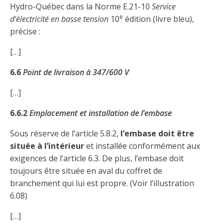
Découvrir l’espace Grand public
Découvrir l’espace Entrepreneurs électriciens
Découvrir l’espace Devenir entrepreneur
Découvrir l’espace La CMEQ
Découvrir l’espace Formation continue
Hydro-Québec dans la Norme E.21-10
Service
e
d’électricité en basse tension
10
édition (livre bleu),
précise :
Découvrez notre campagne de
Découvrir l'espace Entrepreneurs
Découvrir l'espace Devenir
Découvrir l'espace La CMEQ
Découvrir l'espace Formation continue
[…]
sensibilisation
électriciens
entrepreneur
6.6
Point de livraison à 347/600 V
Trouver un entrepreneur
Hydro-Québec
Service Démarrer une entreprise
Déclarer mes heures de FCO
[…]
Ce
Ce
Ce
À propos de la CMEQ
lien
lien
lien
6.6.2
Emplacement et installation de l’embase
s’ouvrira
s’ouvrira
s’ouvrira
Mission et historique
dans
dans
dans
Déposer une plainte
Quiz de la semaine
Centre d'expertise et de formation
une
une
une
Sous réserve de l’article 5.8.2,
l’embase doit être
Documents
nouvelle
nouvelle
nouvelle
située à l’intérieur
Instances décisionnelles
et installée conformément aux
fenêtre
fenêtre
fenêtre
exigences de l’article 6.3. De plus, l’embase doit
Formulaires, guides et autres documents
Avantages et privilèges
informatifs
toujours être située en aval du coffret de
Comités de la CMEQ
pour les membres
Faire affaire avec un maître électricien
À propos
branchement qui lui est propre. (Voir l’illustration
6.08)
Demande de délivrance ou de modification d’une
Le personnel de la CMEQ
Comment choisir un entrepreneur électricien
Offre de formation de la CMEQ
licence d’entrepreneur
[…]
Ressources informationnelles