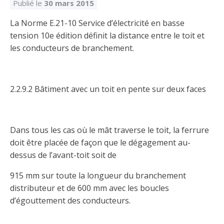
Découvrir l’espace Grand public
Découvrir l’espace Entrepreneurs électriciens
Découvrir l’espace Devenir entrepreneur
Découvrir l’espace La CMEQ
Découvrir l’espace Formation continue
Publié le
30 mars 2015
La Norme E.21-10 Service d’électricité en basse
tension 10e édition définit la distance entre le toit et
Découvrez notre campagne de
Découvrir l'espace Entrepreneurs
Découvrir l'espace Devenir
les conducteurs de branchement.
Découvrir l'espace La CMEQ
Découvrir l'espace Formation continue
sensibilisation
électriciens
entrepreneur
2.2.9.2 Bâtiment avec un toit en pente sur deux faces
Trouver un entrepreneur
Hydro-Québec
Service Démarrer une entreprise
Déclarer mes heures de FCO
Ce
Ce
Ce
À propos de la CMEQ
lien
lien
lien
s’ouvrira
s’ouvrira
s’ouvrira
Mission et historique
dans
dans
dans
Dans tous les cas où le mât traverse le toit, la ferrure
Déposer une plainte
Quiz de la semaine
Centre d'expertise et de formation
une
une
une
Documents
doit être placée de façon que le dégagement au-
nouvelle
nouvelle
nouvelle
Instances décisionnelles
fenêtre
fenêtre
fenêtre
dessus de l’avant-toit soit de
Formulaires, guides et autres documents
Avantages et privilèges
informatifs
Comités de la CMEQ
915 mm sur toute la longueur du branchement
pour les membres
Faire affaire avec un maître électricien
À propos
distributeur et de 600 mm avec les boucles
Demande de délivrance ou de modification d’une
Le personnel de la CMEQ
d’égouttement des conducteurs.
Comment choisir un entrepreneur électricien
Offre de formation de la CMEQ
licence d’entrepreneur
Ressources informationnelles