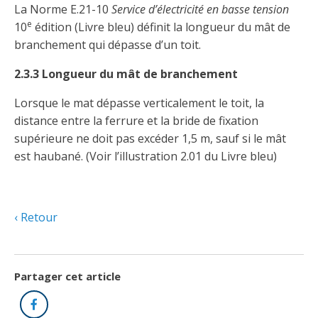
Découvrir l’espace Grand public
Découvrir l’espace Entrepreneurs électriciens
Découvrir l’espace Devenir entrepreneur
Découvrir l’espace La CMEQ
Découvrir l’espace Formation continue
La Norme E.21-10
Service d’électricité en basse tension
e
10
édition (Livre bleu) définit la longueur du mât de
branchement qui dépasse d’un toit.
Découvrez notre campagne de
Découvrir l'espace Entrepreneurs
Découvrir l'espace Devenir
Découvrir l'espace La CMEQ
Découvrir l'espace Formation continue
2.3.3 Longueur du mât de branchement
sensibilisation
électriciens
entrepreneur
Lorsque le mat dépasse verticalement le toit, la
distance entre la ferrure et la bride de fixation
Trouver un entrepreneur
Hydro-Québec
Service Démarrer une entreprise
Déclarer mes heures de FCO
Ce
Ce
Ce
À propos de la CMEQ
supérieure ne doit pas excéder 1,5 m, sauf si le mât
lien
lien
lien
est haubané. (Voir l’illustration 2.01 du Livre bleu)
s’ouvrira
s’ouvrira
s’ouvrira
Mission et historique
dans
dans
dans
Déposer une plainte
Quiz de la semaine
Centre d'expertise et de formation
une
une
une
Documents
nouvelle
nouvelle
nouvelle
Instances décisionnelles
fenêtre
fenêtre
fenêtre
Retour
Formulaires, guides et autres documents
Avantages et privilèges
informatifs
Comités de la CMEQ
pour les membres
Faire affaire avec un maître électricien
À propos
Partager cet article
Demande de délivrance ou de modification d’une
Le personnel de la CMEQ
Comment choisir un entrepreneur électricien
Offre de formation de la CMEQ
licence d’entrepreneur
Facebook
Ressources informationnelles