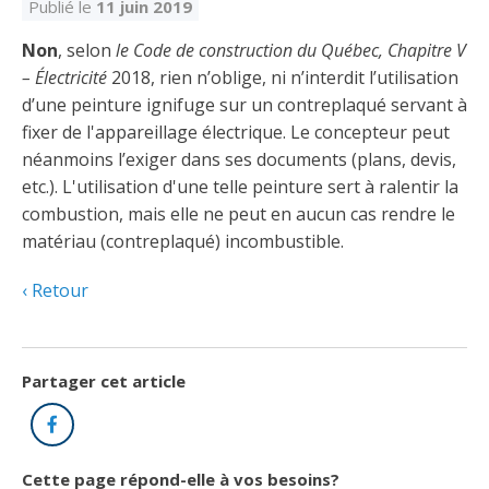
Découvrir l’espace Grand public
Découvrir l’espace Entrepreneurs électriciens
Découvrir l’espace Devenir entrepreneur
Découvrir l’espace La CMEQ
Découvrir l’espace Formation continue
Publié le
11 juin 2019
Non
, selon
le Code de construction du Québec, Chapitre V
– Électricité
2018, rien n’oblige, ni n’interdit l’utilisation
Découvrez notre campagne de
Découvrir l'espace Entrepreneurs
Découvrir l'espace Devenir
d’une peinture ignifuge sur un contreplaqué servant à
Découvrir l'espace La CMEQ
Découvrir l'espace Formation continue
sensibilisation
électriciens
entrepreneur
fixer de l'appareillage électrique. Le concepteur peut
néanmoins l’exiger dans ses documents (plans, devis,
etc.). L'utilisation d'une telle peinture sert à ralentir la
Trouver un entrepreneur
Hydro-Québec
Service Démarrer une entreprise
Déclarer mes heures de FCO
Ce
Ce
Ce
À propos de la CMEQ
combustion, mais elle ne peut en aucun cas rendre le
lien
lien
lien
matériau (contreplaqué) incombustible.
s’ouvrira
s’ouvrira
s’ouvrira
Mission et historique
dans
dans
dans
Déposer une plainte
Quiz de la semaine
Centre d'expertise et de formation
Retour
une
une
une
Documents
nouvelle
nouvelle
nouvelle
Instances décisionnelles
fenêtre
fenêtre
fenêtre
Formulaires, guides et autres documents
Avantages et privilèges
informatifs
Comités de la CMEQ
Partager cet article
pour les membres
Faire affaire avec un maître électricien
À propos
Facebook
Demande de délivrance ou de modification d’une
Le personnel de la CMEQ
Comment choisir un entrepreneur électricien
Offre de formation de la CMEQ
licence d’entrepreneur
Ressources informationnelles
Cette page répond-elle à vos besoins?