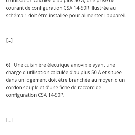
d'utilisation calculée d'au plus 50 A, une prise de
Abonnement – E2Q, FLASH INFO et autres
fenêtre
courant de configuration CSA 14-50R illustrée au
Lois et conseils
Dispensateurs de formations
Publications
schéma 1 doit être installée pour alimenter l'appareil.
Travaux bénévoles d'électricité
Dispensateurs de formations
Partenariats
Inondations
Demande de validation d’un dispensateur
[…]
Avantages et privilèges pour les membres
Sinistre
Demande de reconnaissance d’une formation
Le programme d'épargne collectif des fonds
6) Une cuisinière électrique amovible ayant une
d'investissement CORMEL | SÉCURE
Lois et règlements
charge d'utilisation calculée d'au plus 50 A et située
dans un logement doit être branchée au moyen d'un
H-Q, Telus et autres partenaires
Condamnations pour exercice illégal
cordon souple et d'une fiche de raccord de
configuration CSA 14‑50P.
[…]