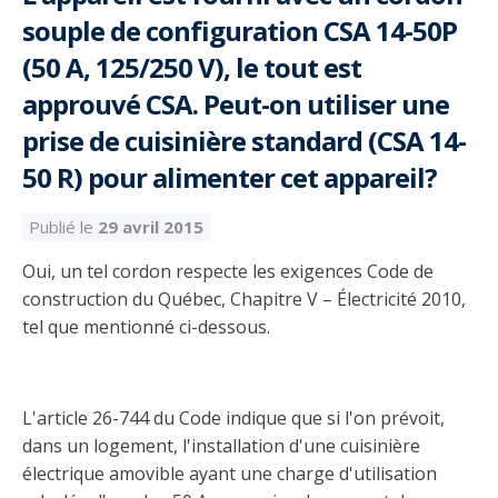
Découvrir l’espace Grand public
Découvrir l’espace Entrepreneurs électriciens
Découvrir l’espace Devenir entrepreneur
Découvrir l’espace La CMEQ
Découvrir l’espace Formation continue
souple de configuration CSA 14-50P
(50 A, 125/250 V), le tout est
approuvé CSA. Peut-on utiliser une
Découvrez notre campagne de
Découvrir l'espace Entrepreneurs
Découvrir l'espace Devenir
Découvrir l'espace La CMEQ
Découvrir l'espace Formation continue
sensibilisation
électriciens
entrepreneur
prise de cuisinière standard (CSA 14-
50 R) pour alimenter cet appareil?
Trouver un entrepreneur
Hydro-Québec
Service Démarrer une entreprise
Déclarer mes heures de FCO
Ce
Ce
Ce
À propos de la CMEQ
Publié le
29 avril 2015
lien
lien
lien
s’ouvrira
s’ouvrira
s’ouvrira
Mission et historique
Oui, un tel cordon respecte les exigences Code de
dans
dans
dans
Déposer une plainte
Quiz de la semaine
Centre d'expertise et de formation
une
une
une
construction du Québec, Chapitre V – Électricité 2010,
Documents
nouvelle
nouvelle
nouvelle
Instances décisionnelles
tel que mentionné ci-dessous.
fenêtre
fenêtre
fenêtre
Formulaires, guides et autres documents
Avantages et privilèges
informatifs
Comités de la CMEQ
pour les membres
Faire affaire avec un maître électricien
À propos
L'article 26-744 du Code indique que si l'on prévoit,
Demande de délivrance ou de modification d’une
Le personnel de la CMEQ
dans un logement, l'installation d'une cuisinière
Comment choisir un entrepreneur électricien
Offre de formation de la CMEQ
licence d’entrepreneur
électrique amovible ayant une charge d'utilisation
Ressources informationnelles