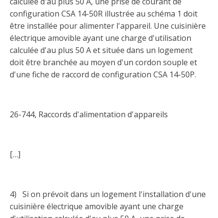
calculée d'au plus 50 A, une prise de courant de
Taux horaires de référence pour des travaux
Perfectionnement de la main-d’œuvre
Admission à la CMEQ
Rapports et documentation
d’électricité en construction
configuration CSA 14-50R illustrée au schéma 1 doit
Documents de référence
être installée pour alimenter l'appareil. Une cuisinière
Mars, mois de la formation
Rapports annuels de la CMEQ
Attention : Licence obligatoire
électrique amovible ayant une charge d'utilisation
Identification des véhicules et des documents
Ressources informationnelles
calculée d'au plus 50 A et située dans un logement
Logos formation continue
Lois et règlements
doit être branchée au moyen d'un cordon souple et
Mention Mixité
Taux horaires de référence pour des travaux
Calendriers d'examen
d'une fiche de raccord de configuration CSA 14-50P.
d’électricité en construction
Logo et normes graphiques
Formations continue obligatoire
Formulaires, guides et autres documents
Outils pratiques
Tarifs et contre-tarifs douaniers
informatifs
Obligation de formation des répondants
26-744, Raccords d'alimentation d'appareils
Annonces et publications
Déposer une plainte
Foire aux questions sur la qualification
professionnelle
Suivre et déclarer ses heures de formations
Outils pratiques
Annonceurs (trousse médias)
Outils contre les tactiques illégales
[…]
Outils et calculateurs
Service Démarrer une entreprise
Vidéos sur la formation continue obligatoire (FCO)
Ce
Actualités
Outils pour votre sécurité électrique
lien
Qui fait quoi?
s’ouvrira
Foire aux questions obligation de formation des
Événements
4) Si on prévoit dans un logement l'installation d'une
dans
Inspection des travaux électriques
répondants
une
cuisinière électrique amovible ayant une charge
Petites annonces
nouvelle