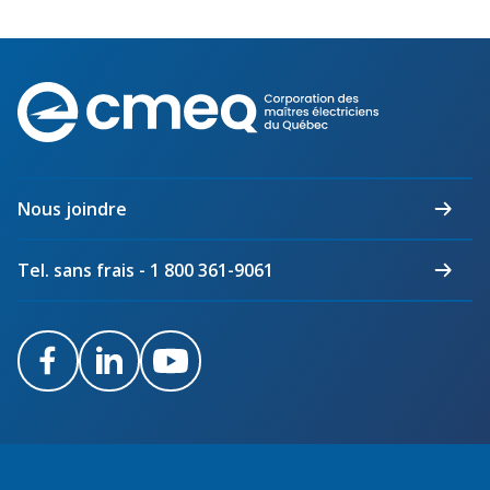
Corporation
des
maîtres
électriciens
du
Nous joindre
Québec
Tel. sans frais - 1 800 361-9061
Facebook
LinkedIn
Youtube