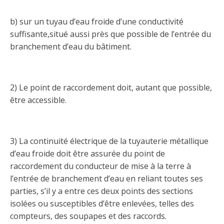
Taux horaires de référence pour des travaux
Perfectionnement de la main-d’œuvre
Admission à la CMEQ
Rapports et documentation
d’électricité en construction
Documents de référence
b) sur un tuyau d’eau froide d’une conductivité
Mars, mois de la formation
suffisante,situé aussi près que possible de l’entrée du
Rapports annuels de la CMEQ
Attention : Licence obligatoire
Identification des véhicules et des documents
Ressources informationnelles
branchement d’eau du bâtiment.
Logos formation continue
Lois et règlements
Mention Mixité
Taux horaires de référence pour des travaux
Calendriers d'examen
d’électricité en construction
Logo et normes graphiques
2) Le point de raccordement doit, autant que possible,
Formations continue obligatoire
Formulaires, guides et autres documents
être accessible.
Outils pratiques
Tarifs et contre-tarifs douaniers
informatifs
Obligation de formation des répondants
Annonces et publications
Déposer une plainte
Foire aux questions sur la qualification
professionnelle
Suivre et déclarer ses heures de formations
3) La continuité électrique de la tuyauterie métallique
Outils pratiques
Annonceurs (trousse médias)
Outils contre les tactiques illégales
d’eau froide doit être assurée du point de
Outils et calculateurs
raccordement du conducteur de mise à la terre à
Service Démarrer une entreprise
Vidéos sur la formation continue obligatoire (FCO)
Ce
Actualités
Outils pour votre sécurité électrique
l’entrée de branchement d’eau en reliant toutes ses
lien
Qui fait quoi?
s’ouvrira
parties, s’il y a entre ces deux points des sections
Foire aux questions obligation de formation des
Événements
dans
Inspection des travaux électriques
répondants
isolées ou susceptibles d’être enlevées, telles des
une
compteurs, des soupapes et des raccords.
Petites annonces
nouvelle