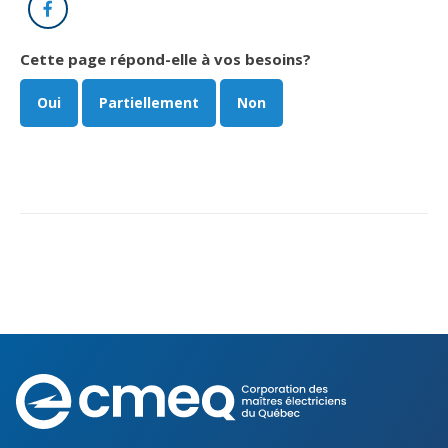
Facebook
Cette page répond-elle à vos besoins?
Oui
Partiellement
Non
Corporation
des
maîtres