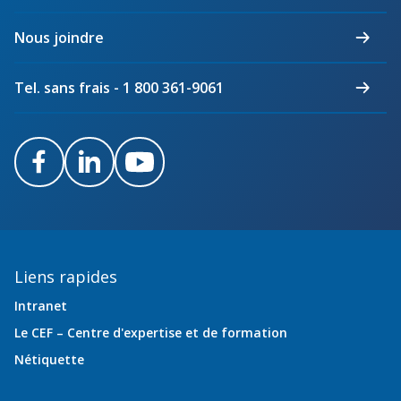
électriciens
du
Nous joindre
Québec
Tel. sans frais - 1 800 361-9061
Facebook
LinkedIn
Youtube
Liens rapides
Intranet
Le CEF – Centre d'expertise et de formation
Nétiquette