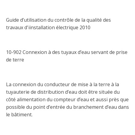
Abonnement – E2Q, FLASH INFO et autres
fenêtre
Lois et conseils
Dispensateurs de formations
Publications
Guide d’utilisation du contrôle de la qualité des
Travaux bénévoles d'électricité
Dispensateurs de formations
travaux d'iinstallation électrique 2010
Partenariats
Inondations
Demande de validation d’un dispensateur
Avantages et privilèges pour les membres
10-902 Connexion à des tuyaux d’eau servant de prise
Sinistre
Demande de reconnaissance d’une formation
de terre
Le programme d'épargne collectif des fonds
d'investissement CORMEL | SÉCURE
Lois et règlements
La connexion du conducteur de mise à la terre à la
H-Q, Telus et autres partenaires
Condamnations pour exercice illégal
tuyauterie de distribution d’eau doit être située du
côté alimentation du compteur d’eau et aussi près que
possible du point d’entrée du branchement d’eau dans
le bâtiment.