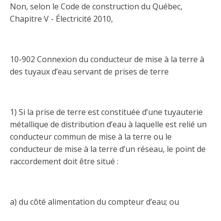
Découvrir l’espace Grand public
Découvrir l’espace Entrepreneurs électriciens
Découvrir l’espace Devenir entrepreneur
Découvrir l’espace La CMEQ
Découvrir l’espace Formation continue
Non, selon le Code de construction du Québec,
Chapitre V - Électricité 2010,
Découvrez notre campagne de
Découvrir l'espace Entrepreneurs
Découvrir l'espace Devenir
Découvrir l'espace La CMEQ
Découvrir l'espace Formation continue
sensibilisation
électriciens
entrepreneur
10-902 Connexion du conducteur de mise à la terre à
des tuyaux d’eau servant de prises de terre
Trouver un entrepreneur
Hydro-Québec
Service Démarrer une entreprise
Déclarer mes heures de FCO
Ce
Ce
Ce
À propos de la CMEQ
lien
lien
lien
1) Si la prise de terre est constituée d’une tuyauterie
s’ouvrira
s’ouvrira
s’ouvrira
Mission et historique
dans
dans
dans
métallique de distribution d’eau à laquelle est relié un
Déposer une plainte
Quiz de la semaine
Centre d'expertise et de formation
une
une
une
Documents
conducteur commun de mise à la terre ou le
nouvelle
nouvelle
nouvelle
Instances décisionnelles
conducteur de mise à la terre d’un réseau, le point de
fenêtre
fenêtre
fenêtre
Formulaires, guides et autres documents
raccordement doit être situé :
Avantages et privilèges
informatifs
Comités de la CMEQ
pour les membres
Faire affaire avec un maître électricien
À propos
Demande de délivrance ou de modification d’une
Le personnel de la CMEQ
Comment choisir un entrepreneur électricien
Offre de formation de la CMEQ
a) du côté alimentation du compteur d’eau; ou
licence d’entrepreneur
Ressources informationnelles