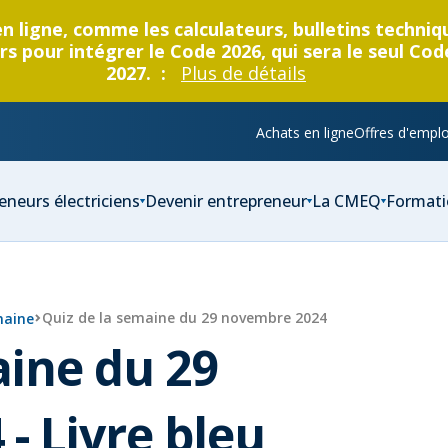
en ligne, comme les calculateurs, bulletins techni
s pour intégrer le Code 2026, qui sera le seul Cod
2027. :
Plus de détails
Achats en ligne
Offres d'emplo
eneurs électriciens
Devenir entrepreneur
La CMEQ
Formati
Quiz de la semaine du 29 novembre 2024
maine
aine du 29
- Livre bleu