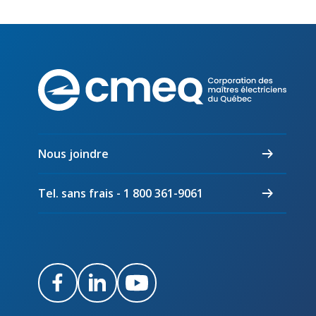
Corpo
des
maîtr
électr
du
Nous joindre
Québ
Tel. sans frais - 1 800 361-9061
Facebook
LinkedIn
Youtube