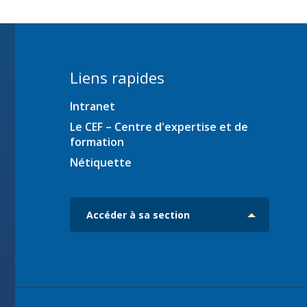
ration
Liens rapides
Intranet
es
iciens
Le CEF – Centre d'expertise et de
formation
ec
Nétiquette
Accéder à sa section