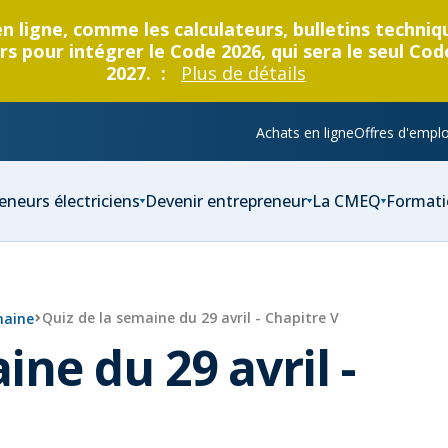
en ligne, comme les calculateurs, bulletins techni
s pour intégrer le Code 2026, qui sera le seul Cod
2027. :
Plus de détails
Achats en ligne
Offres d'emplo
eneurs électriciens
Devenir entrepreneur
La CMEQ
Formati
Quiz de la semaine du 29 avril - Chapitre V
maine
ine du 29 avril -