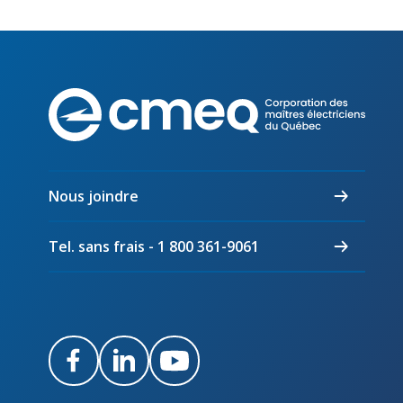
Corpo
des
maîtr
électr
du
Nous joindre
Québ
Tel. sans frais - 1 800 361-9061
Facebook
LinkedIn
Youtube