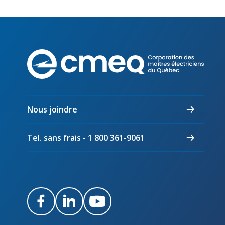
Corpo
des
maîtr
électr
du
Nous joindre
Québ
Tel. sans frais - 1 800 361-9061
Facebook
LinkedIn
Youtube