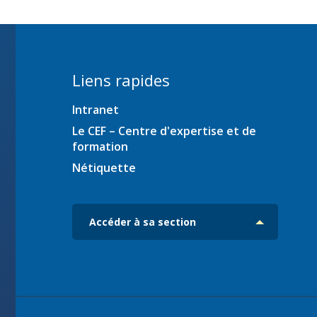
ration
Liens rapides
Intranet
es
iciens
Le CEF – Centre d'expertise et de
formation
ec
Nétiquette
Accéder à sa section