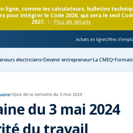
en ligne, comme les calculateurs, bulletins techni
s pour intégrer le Code 2026, qui sera le seul Cod
2027. :
Plus de détails
Achats en ligne
Offres d'emplo
eneurs électriciens
Devenir entrepreneur
La CMEQ
Formati
Quiz de la semaine du 3 mai 2024
maine
aine du 3 mai 2024
ité du travail