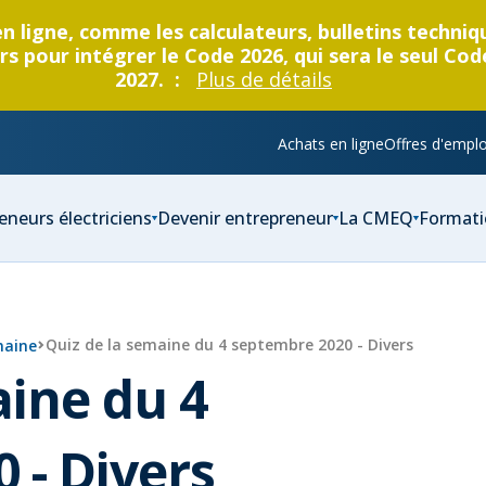
en ligne, comme les calculateurs, bulletins techni
s pour intégrer le Code 2026, qui sera le seul Cod
2027. :
Plus de détails
Achats en ligne
Offres d'emplo
eneurs électriciens
Devenir entrepreneur
La CMEQ
Formati
Quiz de la semaine du 4 septembre 2020 - Divers
maine
aine du 4
 - Divers