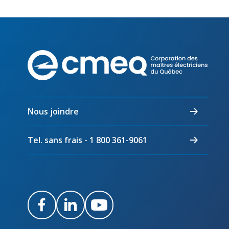
Corpo
des
maîtr
électr
du
Nous joindre
Québ
Tel. sans frais - 1 800 361-9061
Facebook
LinkedIn
Youtube