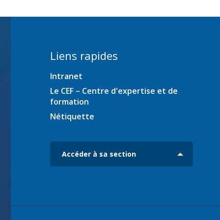
ration
Liens rapides
Intranet
es
iciens
Le CEF – Centre d'expertise et de
formation
ec
Nétiquette
Accéder à sa section