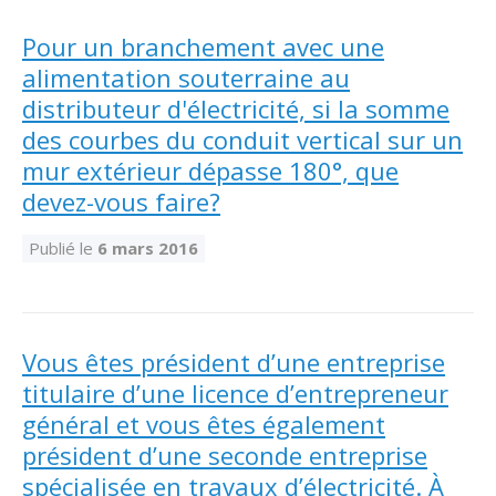
Abonnement – E2Q, FLASH INFO et autres
fenêtre
Lois et conseils
Dispensateurs de formations
Publications
Pour un branchement avec une
alimentation souterraine au
Travaux bénévoles d'électricité
Dispensateurs de formations
distributeur d'électricité, si la somme
Partenariats
des courbes du conduit vertical sur un
Inondations
Demande de validation d’un dispensateur
mur extérieur dépasse 180°, que
Avantages et privilèges pour les membres
devez-vous faire?
Sinistre
Demande de reconnaissance d’une formation
Le programme d'épargne collectif des fonds
Publié le
6 mars 2016
d'investissement CORMEL | SÉCURE
Lois et règlements
H-Q, Telus et autres partenaires
Condamnations pour exercice illégal
Vous êtes président d’une entreprise
titulaire d’une licence d’entrepreneur
général et vous êtes également
président d’une seconde entreprise
spécialisée en travaux d’électricité. À