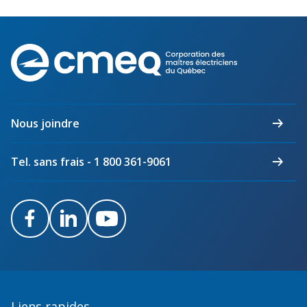
Corporation
des
maîtres
électriciens
du
Nous joindre
Québec
Tel. sans frais - 1 800 361-9061
Facebook
LinkedIn
Youtube
Liens rapides