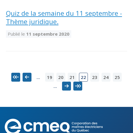
Quiz de la semaine du 11 septembre -
Thème juridique.
Publié le
11 septembre 2020
19
20
21
23
24
25
...
22
Premier
Précédent
...
Suivant
Dernier
Corporation
des