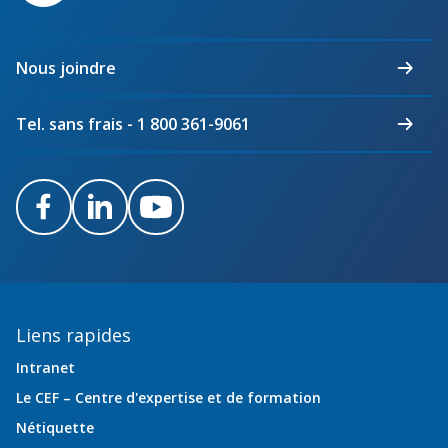
maîtres
électriciens
du
Nous joindre
Québec
Tel. sans frais - 1 800 361-9061
Facebook
LinkedIn
Youtube
Liens rapides
Intranet
Le CEF – Centre d'expertise et de formation
Nétiquette