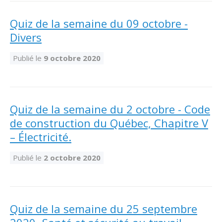
Abonnement – E2Q, FLASH INFO et autres
fenêtre
Lois et conseils
Dispensateurs de formations
Publications
Quiz de la semaine du 09 octobre -
Divers
Travaux bénévoles d'électricité
Dispensateurs de formations
Partenariats
Publié le
9 octobre 2020
Inondations
Demande de validation d’un dispensateur
Avantages et privilèges pour les membres
Sinistre
Demande de reconnaissance d’une formation
Le programme d'épargne collectif des fonds
Quiz de la semaine du 2 octobre - Code
d'investissement CORMEL | SÉCURE
Lois et règlements
de construction du Québec, Chapitre V
– Électricité.
H-Q, Telus et autres partenaires
Condamnations pour exercice illégal
Publié le
2 octobre 2020
Quiz de la semaine du 25 septembre