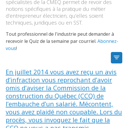
Découvrir l’espace Grand public
Découvrir l’espace Entrepreneurs électriciens
Découvrir l’espace Devenir entrepreneur
Découvrir l’espace La CMEQ
Découvrir l’espace Formation continue
spécialistes de la CMEQ permet de revoir des
notions spécifiques à la pratique du métier
d’entrepreneur électricien, qu’elles soient
techniques, juridiques ou en SST.
Découvrez notre campagne de
Découvrir l'espace Entrepreneurs
Découvrir l'espace Devenir
Découvrir l'espace La CMEQ
Découvrir l'espace Formation continue
sensibilisation
électriciens
entrepreneur
Tout professionnel de l'industrie peut demander à
recevoir le Quiz de la semaine par courriel.
Abonnez-
vous
!
Trouver un entrepreneur
Hydro-Québec
Service Démarrer une entreprise
Déclarer mes heures de FCO
Ce
Ce
Ce
À propos de la CMEQ
lien
lien
lien
FILTR
s’ouvrira
s’ouvrira
s’ouvrira
Mission et historique
En juillet 2014 vous avez reçu un avis
dans
dans
dans
Déposer une plainte
Quiz de la semaine
Centre d'expertise et de formation
une
une
une
Documents
d’infraction vous reprochant d’avoir
nouvelle
nouvelle
nouvelle
Instances décisionnelles
omis d’aviser la Commission de la
fenêtre
fenêtre
fenêtre
Formulaires, guides et autres documents
construction du Québec (CCQ) de
Avantages et privilèges
informatifs
Comités de la CMEQ
pour les membres
Faire affaire avec un maître électricien
À propos
l’embauche d’un salarié. Mécontent,
vous avez plaidé non coupable. Lors du
Demande de délivrance ou de modification d’une
Le personnel de la CMEQ
Comment choisir un entrepreneur électricien
Offre de formation de la CMEQ
licence d’entrepreneur
procès, vous invoquez le fait que la
Ressources informationnelles
CCQ ne vous a pas transmis