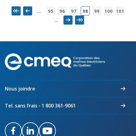
95
96
97
99
100
101
...
98
Premier
Précédent
...
Suivant
Dernier
Corporation
des
maîtres
électriciens
du
Nous joindre
Québec
Tel. sans frais - 1 800 361-9061
Facebook
LinkedIn
Youtube