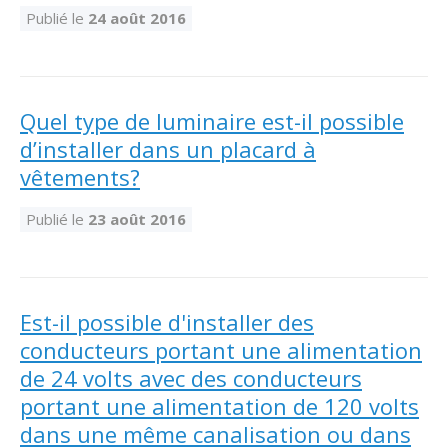
Abonnement – E2Q, FLASH INFO et autres
fenêtre
Publié le
24 août 2016
Lois et conseils
Dispensateurs de formations
Publications
Travaux bénévoles d'électricité
Dispensateurs de formations
Partenariats
Quel type de luminaire est-il possible
Inondations
Demande de validation d’un dispensateur
d’installer dans un placard à
Avantages et privilèges pour les membres
vêtements?
Sinistre
Demande de reconnaissance d’une formation
Le programme d'épargne collectif des fonds
Publié le
23 août 2016
d'investissement CORMEL | SÉCURE
Lois et règlements
H-Q, Telus et autres partenaires
Condamnations pour exercice illégal
Est-il possible d'installer des
conducteurs portant une alimentation
de 24 volts avec des conducteurs
portant une alimentation de 120 volts
dans une même canalisation ou dans