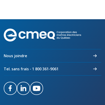
Corporation
des
maîtres
électriciens
du
Nous joindre
Québec
Tel. sans frais - 1 800 361-9061
Facebook
LinkedIn
Youtube