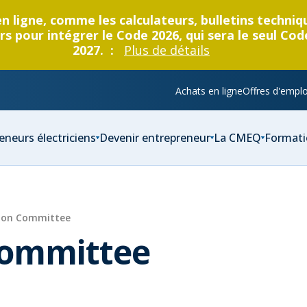
en ligne, comme les calculateurs, bulletins techni
s pour intégrer le Code 2026, qui sera le seul Cod
2027. :
Plus de détails
Achats en ligne
Offres d'emplo
eneurs électriciens
Devenir entrepreneur
La CMEQ
Formati
tion Committee
Committee