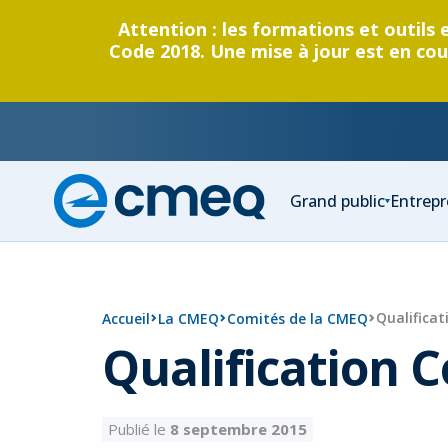
Attention : les formations et outils 
Code 2018. Une mise à jour est en cour
Corporation
Grand public
Entrepr
des
maîtres
électricien
du
Québec
Qualifica
Accueil
La CMEQ
Comités de la CMEQ
Qualification 
Publié le
8 septembre 2015