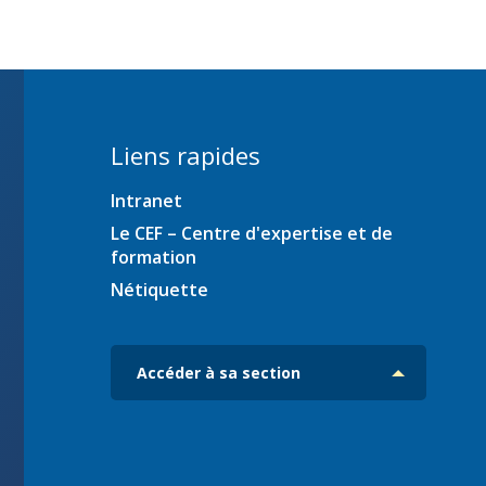
ration
Liens rapides
Intranet
es
iciens
Le CEF – Centre d'expertise et de
formation
ec
Nétiquette
Accéder à sa section