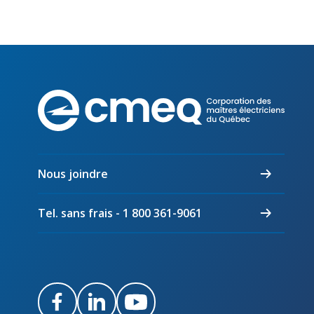
Corpo
des
maîtr
électr
du
Nous joindre
Québ
Tel. sans frais - 1 800 361-9061
Facebook
LinkedIn
Youtube