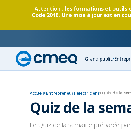
Attention : les formations et outils 
Code 2018. Une mise à jour est en cour
Corporation
Grand public
Entrepr
des
maîtres
électricien
du
Québec
Quiz de la se
Accueil
Entrepreneurs électriciens
Quiz de la sem
Le Quiz de la semaine préparée par 