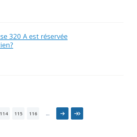
ase 320 A est réservée
ien?
114
115
116
...
Suivant
Dernier