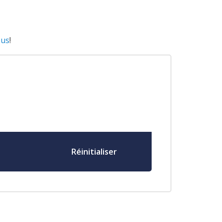
ous
!
Réinitialiser