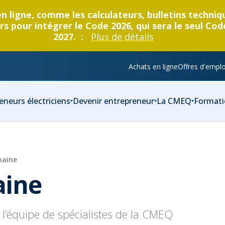
en ligne, comme les calculateurs, bulletins techni
s pour intégrer le Code 2026, qui sera le seul Cod
2027. :
Plus de détails
Achats en ligne
Offres d'emplo
eneurs électriciens
Devenir entrepreneur
La CMEQ
Formati
maine
aine
l’équipe de spécialistes de la CMEQ