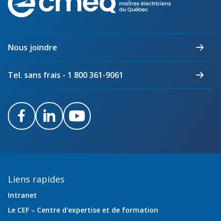
des
maîtres
électriciens
du
Nous joindre
Québec
Tel. sans frais - 1 800 361-9061
Facebook
LinkedIn
Youtube
Liens rapides
Intranet
Le CEF – Centre d'expertise et de formation