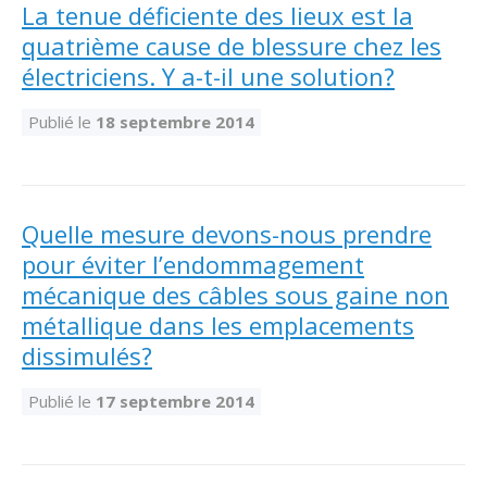
Abonnement – E2Q, FLASH INFO et autres
La tenue déficiente des lieux est la
fenêtre
Lois et conseils
Dispensateurs de formations
Publications
quatrième cause de blessure chez les
électriciens. Y a-t-il une solution?
Travaux bénévoles d'électricité
Dispensateurs de formations
Partenariats
Publié le
18 septembre 2014
Inondations
Demande de validation d’un dispensateur
Avantages et privilèges pour les membres
Sinistre
Demande de reconnaissance d’une formation
Le programme d'épargne collectif des fonds
Quelle mesure devons-nous prendre
d'investissement CORMEL | SÉCURE
Lois et règlements
pour éviter l’endommagement
mécanique des câbles sous gaine non
H-Q, Telus et autres partenaires
Condamnations pour exercice illégal
métallique dans les emplacements
dissimulés?
Publié le
17 septembre 2014