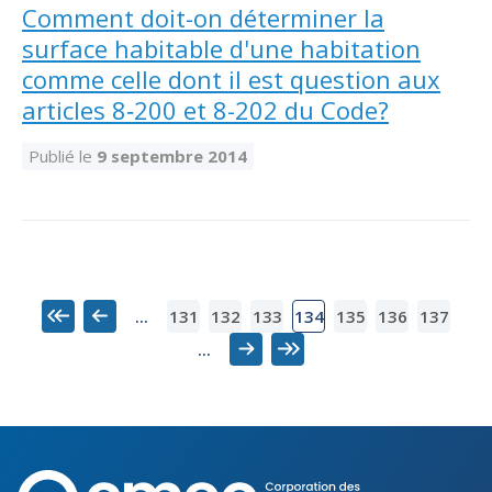
Comment doit-on déterminer la
surface habitable d'une habitation
comme celle dont il est question aux
articles 8‑200 et 8-202 du Code?
Publié le
9 septembre 2014
131
132
133
135
136
137
...
134
Premier
Précédent
...
Suivant
Dernier
Corporation