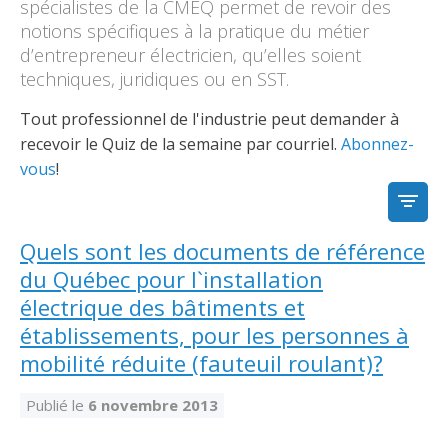
Découvrir l’espace Grand public
Découvrir l’espace Entrepreneurs électriciens
Découvrir l’espace Devenir entrepreneur
Découvrir l’espace La CMEQ
Découvrir l’espace Formation continue
spécialistes de la CMEQ permet de revoir des
notions spécifiques à la pratique du métier
d’entrepreneur électricien, qu’elles soient
techniques, juridiques ou en SST.
Découvrez notre campagne de
Découvrir l'espace Entrepreneurs
Découvrir l'espace Devenir
Découvrir l'espace La CMEQ
Découvrir l'espace Formation continue
sensibilisation
électriciens
entrepreneur
Tout professionnel de l'industrie peut demander à
recevoir le Quiz de la semaine par courriel.
Abonnez-
vous
!
Trouver un entrepreneur
Hydro-Québec
Service Démarrer une entreprise
Déclarer mes heures de FCO
Ce
Ce
Ce
À propos de la CMEQ
lien
lien
lien
FILTR
s’ouvrira
s’ouvrira
s’ouvrira
Mission et historique
Quels sont les documents de référence
dans
dans
dans
Déposer une plainte
Quiz de la semaine
Centre d'expertise et de formation
une
une
une
Documents
du Québec pour l`installation
nouvelle
nouvelle
nouvelle
Instances décisionnelles
électrique des bâtiments et
fenêtre
fenêtre
fenêtre
Formulaires, guides et autres documents
établissements, pour les personnes à
Avantages et privilèges
informatifs
Comités de la CMEQ
pour les membres
Faire affaire avec un maître électricien
À propos
mobilité réduite (fauteuil roulant)?
Demande de délivrance ou de modification d’une
Le personnel de la CMEQ
Comment choisir un entrepreneur électricien
Offre de formation de la CMEQ
Publié le
6 novembre 2013
licence d’entrepreneur
Ressources informationnelles