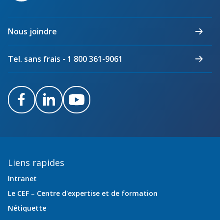
maîtres
électriciens
du
Nous joindre
Québec
Tel. sans frais - 1 800 361-9061
Facebook
LinkedIn
Youtube
Liens rapides
Intranet
Le CEF – Centre d'expertise et de formation
Nétiquette